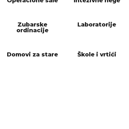
Operacione sale
Intezivne nege
Zubarske
Laboratorije
ordinacije
Domovi za stare​
Škole i vrtići
Hoteli
Tržni centri
ZA SVA PITANJA SMO VAM NA
RASPOLAGANJU.