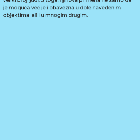
veliki broj ljudi. S toga, njihova primena ne samo da
je moguća već je i obavezna u dole navedenim
objektima, ali i u mnogim drugim.